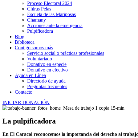
Proceso Electoral 2024
Chiras Pelas
Escuela de las Mariposas
Chamany
Acciones ante la emergencia
Pulpificadora
Blog
Biblioteca
Contigo somos más
Servicio social o prácticas profesionales
Voluntariado
Donativo en especie
Donativo en efectivo
Ayuda en Línea
Directorio de ayuda
Preguntas frecuentes
Contacto
INICIAR DONACIÓN
La pulpificadora
En El Caracol reconocemos la importancia del derecho al trabaj