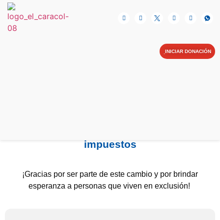
NOSOTRAS
INICIAR DONACIÓN
Donativo en efectivo
CAMPAÑAS
BLOG
BIBLIOTECA
CONTIGO SOMOS MÁS
AYUDA EN LÍNEA
Todos los donativos son deducibles de
CONTACTO
impuestos
¡Gracias por ser parte de este cambio y por brindar
esperanza a personas que viven en exclusión!