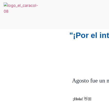
NOSOTRAS
CAMPAÑAS
BLOG
B
"¡Por el i
Agosto fue un m
¡Hola!
👋🏼